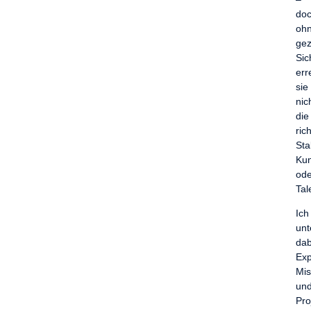
do
oh
gez
Sic
err
sie
nic
die
ric
Sta
Ku
ode
Tal
Ich
unt
dab
Exp
Mis
un
Pro