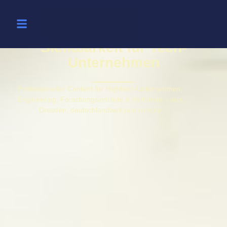
Sichtbarkeit für Tech-
Unternehmen
Professioneller Content für Hightech-Unternehmen,
Engineering, Forschungsinstitute & Verbände – aus
Dresden, deutschlandweit und remote