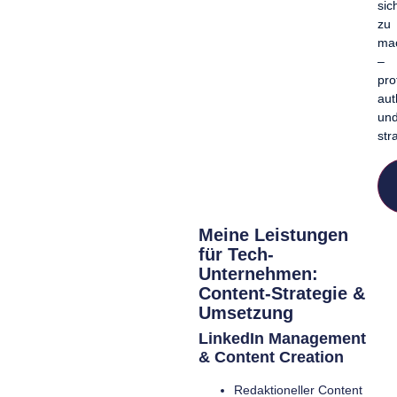
sic
zu
ma
–
pro
aut
un
str
Meine Leistungen
für Tech-
Unternehmen:
Content-Strategie &
Umsetzung
LinkedIn Management
& Content Creation
Redaktioneller Content