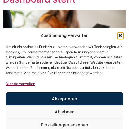
Zustimmung verwalten
Um dir ein optimales Erlebnis zu bieten, verwenden wir Technologien wie
Cookies, um Geräteinformationen zu speichern und/oder darauf
zuzugreifen. Wenn du diesen Technologien zustimmst, können wir Daten
wie das Surfverhalten oder eindeutige IDs auf dieser Website verarbeiten.
Wenn du deine Zustimmung nicht erteilst oder zurückziehst, können
bestimmte Merkmale und Funktionen beeinträchtigt werden.
Dienste verwalten
Content, Marketing? Das bringt doch nichts… oder
Akzeptieren
doch?
Ablehnen
Es könnte so einfach sein: Du veröffentlichst Inhalte,
jemand klickt, jemand kauft – fertig. Sauber messbar,
Einstellungen ansehen
klar zuordenbar. ROI? Direkt sichtbar. Alle sind happy!