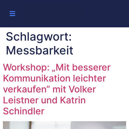
Schlagwort:
Messbarkeit
Workshop: „Mit besserer
Kommunikation leichter
verkaufen“ mit Volker
Leistner und Katrin
Schindler