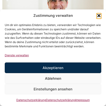
Zustimmung verwalten
Um dir ein optimales Erlebnis zu bieten, verwenden wir Technologien wie
Cookies, um Geräteinformationen zu speichern und/oder darauf
zuzugreifen. Wenn du diesen Technologien zustimmst, können wir Daten
wie das Surfverhalten oder eindeutige IDs auf dieser Website verarbeiten.
Wenn du deine Zustimmung nicht erteilst oder zurückziehst, können
bestimmte Merkmale und Funktionen beeinträchtigt werden.
Der Besuch der Hannover Messe hat mir wieder gezeigt,
wie unterschiedlich Unternehmen mit dem Thema
Dienste verwalten
Sichtbarkeit umgehen.
Akzeptieren
Denn eines wird dort sehr schnell klar: Gute Technologie
allein reicht nicht automatisch aus, um Aufmerksamkeit
Ablehnen
zu bekommen.
Einstellungen ansehen
Datenschutzerklärung
Datenschutzerklärung
Impressum