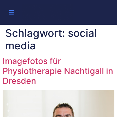
Schlagwort:
social
media
Imagefotos für
Physiotherapie Nachtigall in
Dresden